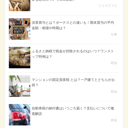
フリマアプリ
決算賞与とは？ボーナスとの違いも！期末賞与の平均
金額・相場や時期は？
仕事
ふるさと納税で税金が控除されるのはいつ？ワンスト
ップ特例は？
税金
マンションの固定資産税 とは？一戸建てとどちらがお
得？
税金
自動車税の納付書はいつごろ届く？支払いについて徹
底解説
税金