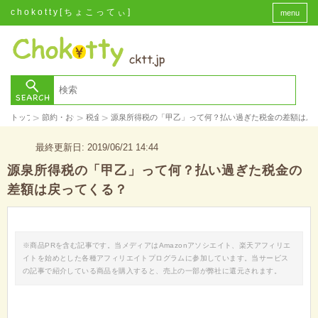
chokotty[ちょこってぃ]
menu
>
>
>
トップ
節約・お金
税金
源泉所得税の「甲乙」って何？払い過ぎた税金の差額は戻
最終更新日: 2019/06/21 14:44
源泉所得税の「甲乙」って何？払い過ぎた税金の
差額は戻ってくる？
※商品PRを含む記事です。当メディアはAmazonアソシエイト、楽天アフィリエ
イトを始めとした各種アフィリエイトプログラムに参加しています。当サービス
の記事で紹介している商品を購入すると、売上の一部が弊社に還元されます。