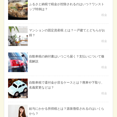
ふるさと納税で税金が控除されるのはいつ？ワンスト
ップ特例は？
税金
マンションの固定資産税 とは？一戸建てとどちらがお
得？
税金
自動車税の納付書はいつごろ届く？支払いについて徹
底解説
税金
自動車税で還付金が戻るケースとは？廃車や下取り、
名義変更などは？
税金
給与にかかる所得税とは？源泉徴収されるのはいくら
から？