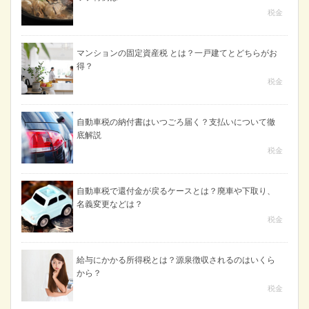
税金
マンションの固定資産税 とは？一戸建てとどちらがお
得？
税金
自動車税の納付書はいつごろ届く？支払いについて徹
底解説
税金
自動車税で還付金が戻るケースとは？廃車や下取り、
名義変更などは？
税金
給与にかかる所得税とは？源泉徴収されるのはいくら
から？
税金