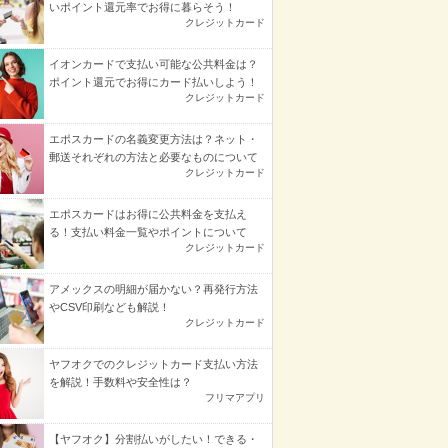
いポイント還元率でお得に暮らそう！
クレジットカード
イオンカードで支払い可能な公共料金は？
ポイント還元でお得にカード払いしよう！
クレジットカード
エポスカードの名義変更方法は？ネット・
郵送それぞれの方法と必要なものについて
クレジットカード
エポスカードはお得に公共料金を支払え
る！支払い料金一覧やポイントについて
クレジットカード
アメックスの明細が届かない？再発行方法
やCSV印刷なども解説！
クレジットカード
ヤフオクでのクレジットカード支払い方法
を解説！手数料や安全性は？
フリマアプリ
【ヤフオク】分割払いがしたい！できる・