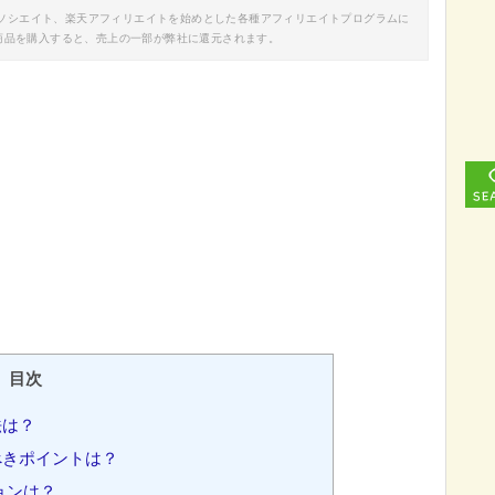
nアソシエイト、楽天アフィリエイトを始めとした各種アフィリエイトプログラムに
商品を購入すると、売上の一部が弊社に還元されます。
目次
法は？
べきポイントは？
ョンは？