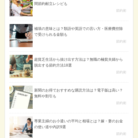
間節約献立レシピも
節約術
補填の意味とは？類語や英語での言い方・医療費控除
で受けられる金額も
節約術
超貧乏生活から抜け出す方法は？無職の極貧夫婦から
脱出する節約方法18選
節約術
新聞のお得でおすすめな購読方法は？電子版は高い？
無料や割引も
節約術
専業主婦のお小遣いの平均と相場とは？嫁・妻のお金
の使い道や内訳9選
節約術