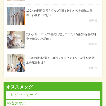
100均の網戸張替えグッズ4選！破れや穴を簡単に修
理・補修するには？
節約術
安いクリーニング6社の比較と口コミ！宅配や保管の料
金や値段の相場は？
節約術
100均の電池5選！100円ショップダイソーの安い乾電
池の液漏れは？
節約術
オススメタグ
クレジットカード
格安スマホ