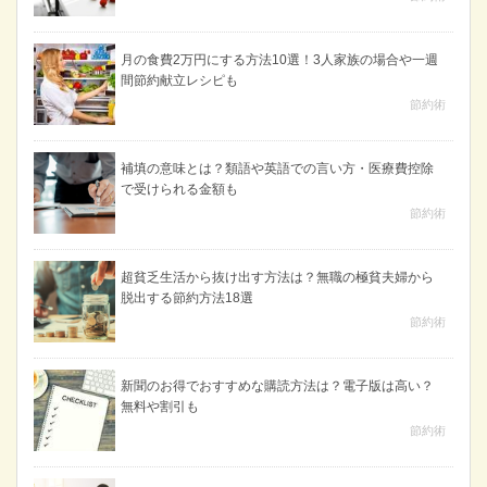
月の食費2万円にする方法10選！3人家族の場合や一週
間節約献立レシピも
節約術
補填の意味とは？類語や英語での言い方・医療費控除
で受けられる金額も
節約術
超貧乏生活から抜け出す方法は？無職の極貧夫婦から
脱出する節約方法18選
節約術
新聞のお得でおすすめな購読方法は？電子版は高い？
無料や割引も
節約術