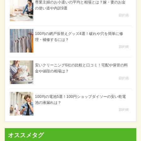
専業主婦のお小遣いの平均と相場とは？嫁・妻のお金
の使い道や内訳9選
節約術
100均の網戸張替えグッズ4選！破れや穴を簡単に修
理・補修するには？
節約術
安いクリーニング6社の比較と口コミ！宅配や保管の料
金や値段の相場は？
節約術
100均の電池5選！100円ショップダイソーの安い乾電
池の液漏れは？
節約術
オススメタグ