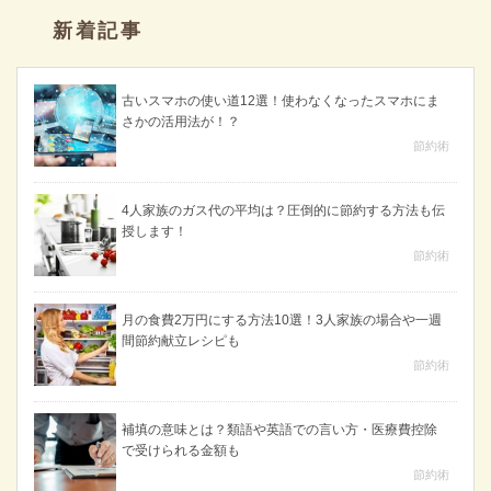
新着記事
古いスマホの使い道12選！使わなくなったスマホにま
さかの活用法が！？
節約術
4人家族のガス代の平均は？圧倒的に節約する方法も伝
授します！
節約術
月の食費2万円にする方法10選！3人家族の場合や一週
間節約献立レシピも
節約術
補填の意味とは？類語や英語での言い方・医療費控除
で受けられる金額も
節約術