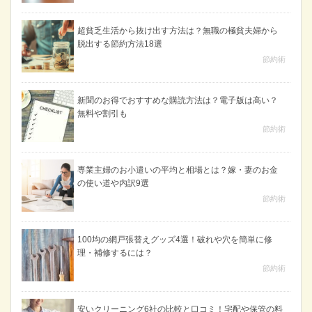
超貧乏生活から抜け出す方法は？無職の極貧夫婦から
脱出する節約方法18選
節約術
新聞のお得でおすすめな購読方法は？電子版は高い？
無料や割引も
節約術
専業主婦のお小遣いの平均と相場とは？嫁・妻のお金
の使い道や内訳9選
節約術
100均の網戸張替えグッズ4選！破れや穴を簡単に修
理・補修するには？
節約術
安いクリーニング6社の比較と口コミ！宅配や保管の料