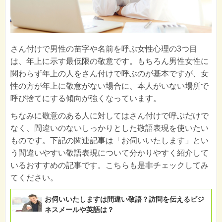
さん付けで男性の苗字や名前を呼ぶ女性心理の3つ目
は、年上に示す最低限の敬意です。もちろん男性女性に
関わらず年上の人をさん付けで呼ぶのが基本ですが、女
性の方が年上に敬意がない場合に、本人がいない場所で
呼び捨てにする傾向が強くなっています。
ちなみに敬意のある人に対してはさん付けで呼ぶだけで
なく、間違いのないしっかりとした敬語表現を使いたい
ものです。下記の関連記事は「お伺いいたします」とい
う間違いやすい敬語表現について分かりやすく紹介して
いるおすすめの記事です。こちらも是非チェックしてみ
てください。
お伺いいたしますは間違い敬語？訪問を伝えるビジ
ネスメールや英語は？