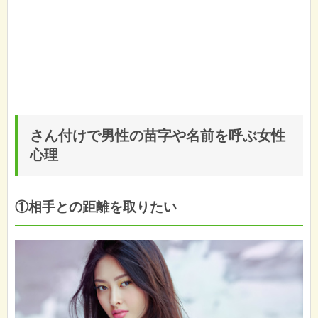
さん付けで男性の苗字や名前を呼ぶ女性
心理
①相手との距離を取りたい