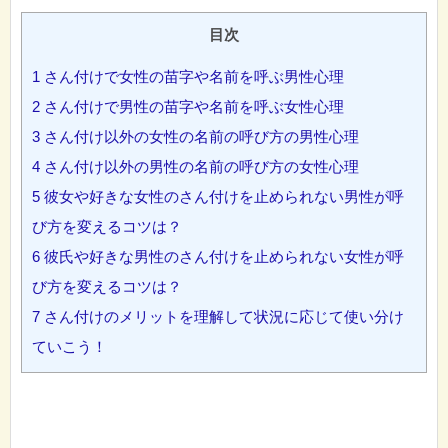
目次
1
さん付けで女性の苗字や名前を呼ぶ男性心理
2
さん付けで男性の苗字や名前を呼ぶ女性心理
3
さん付け以外の女性の名前の呼び方の男性心理
4
さん付け以外の男性の名前の呼び方の女性心理
5
彼女や好きな女性のさん付けを止められない男性が呼
び方を変えるコツは？
6
彼氏や好きな男性のさん付けを止められない女性が呼
び方を変えるコツは？
7
さん付けのメリットを理解して状況に応じて使い分け
ていこう！