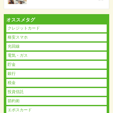
オススメタグ
クレジットカード
格安スマホ
光回線
電気・ガス
貯金
銀行
税金
投資信託
節約術
エポスカード