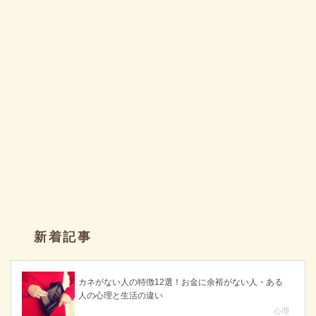
新着記事
カネがない人の特徴12選！お金に余裕がない人・ある
人の心理と生活の違い
心理