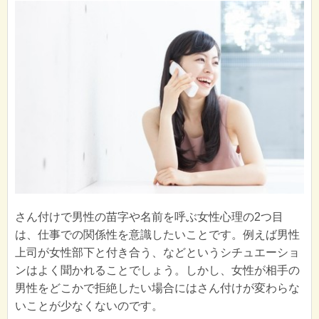
さん付けで男性の苗字や名前を呼ぶ女性心理の2つ目
は、仕事での関係性を意識したいことです。例えば男性
上司が女性部下と付き合う、などというシチュエーショ
ンはよく聞かれることでしょう。しかし、女性が相手の
男性をどこかで拒絶したい場合にはさん付けが変わらな
いことが少なくないのです。