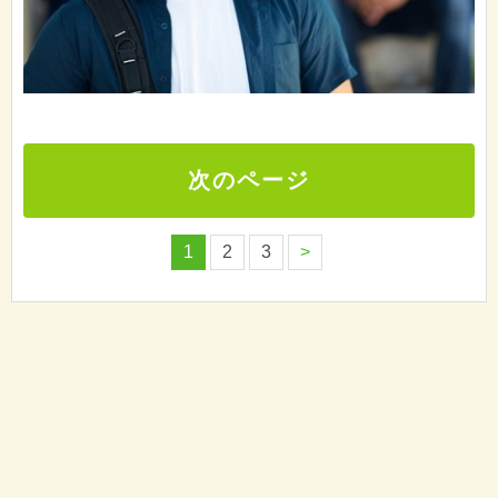
次のページ
1
2
3
>