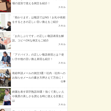
場の送別で使える例文を紹介！
スキル
「助かります」は敬語ではNG！お礼や依頼
をするときの正しい言い換えをご紹介
スキル
「お久しぶりです」の正しい敬語表現を解
説。コピペOKな例文もご紹介
スキル
「アドバイス」の正しい敬語表現とは？使
い方や他の言い換え表現も紹介！
スキル
有給申請メールの例文3選！社内・社外への
お知らせメールの書き方押さえて万全に！
仕事
綺麗を表す四字熟語30選！強くて美しい人
や風景の美しさを讃える時に使える言葉と
は
スキル