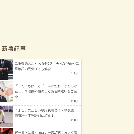
新着記事
二重敬語のよくある例5選！失礼な理由や二
重敬語の見分け方も解説
スキル
「こんにちは」と「こんにちわ」どちらが
正しい？理由や他のよくある間違いもご紹
介
スキル
「来る」の正しい敬語表現とは？尊敬語・
謙譲語・丁寧語別に紹介！
スキル
寄せ書きに書く面白い一言17選！友人や職