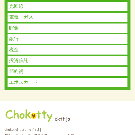
光回線
電気・ガス
貯金
銀行
税金
投資信託
節約術
エポスカード
chokotty[ちょこってぃ]｜