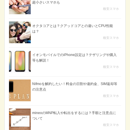
超小さいスマホも
格安スマホ
オクタコアとは？クアッドコアとの違いとCPU性能
は？
格安スマホ
イオンモバイルでのiPhone設定は？テザリングや購入
等も解説！
格安スマホ
Nifmoを解約したい！料金の日割や違約金、SIM返却等
の注意点
格安スマホ
mineoのMNP転入や転出をするには？手順と注意点に
ついて
格安スマホ