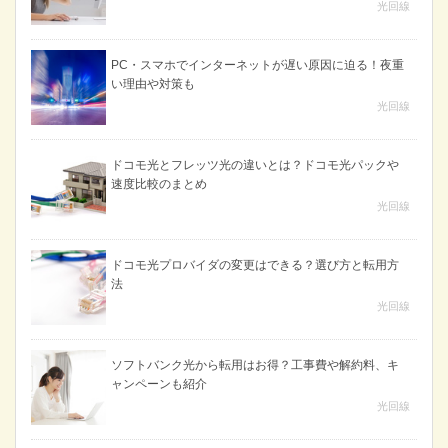
光回線
PC・スマホでインターネットが遅い原因に迫る！夜重
い理由や対策も
光回線
ドコモ光とフレッツ光の違いとは？ドコモ光パックや
速度比較のまとめ
光回線
ドコモ光プロバイダの変更はできる？選び方と転用方
法
光回線
ソフトバンク光から転用はお得？工事費や解約料、キ
ャンペーンも紹介
光回線