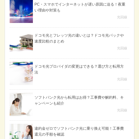
PC・スマホでインターネットが遅い原因に迫る！夜重
い理由や対策も
光回線
ドコモ光とフレッツ光の違いとは？ドコモ光パックや
速度比較のまとめ
光回線
ドコモ光プロバイダの変更はできる？選び方と転用方
法
光回線
ソフトバンク光から転用はお得？工事費や解約料、キ
ャンペーンも紹介
光回線
違約金ゼロでソフトバンク光に乗り換え可能！工事費
還元の手順を確認