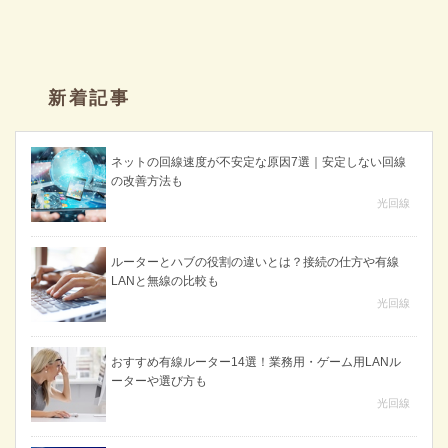
新着記事
ネットの回線速度が不安定な原因7選｜安定しない回線
の改善方法も
光回線
ルーターとハブの役割の違いとは？接続の仕方や有線
LANと無線の比較も
光回線
おすすめ有線ルーター14選！業務用・ゲーム用LANル
ーターや選び方も
光回線