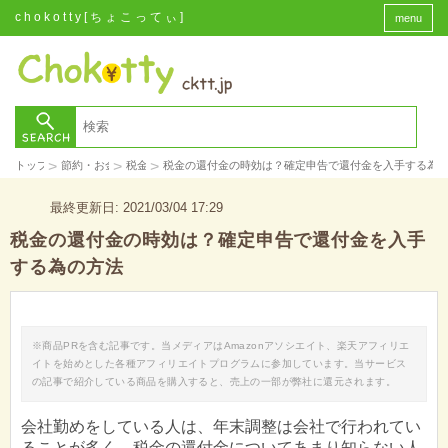
chokotty[ちょこってぃ]
menu
>
>
>
トップ
節約・お金
税金
税金の還付金の時効は？確定申告で還付金を入手する為
最終更新日: 2021/03/04 17:29
税金の還付金の時効は？確定申告で還付金を入手
する為の方法
※商品PRを含む記事です。当メディアはAmazonアソシエイト、楽天アフィリエ
イトを始めとした各種アフィリエイトプログラムに参加しています。当サービス
の記事で紹介している商品を購入すると、売上の一部が弊社に還元されます。
会社勤めをしている人は、年末調整は会社で行われてい
ることが多く、税金の還付金についてあまり知らない人