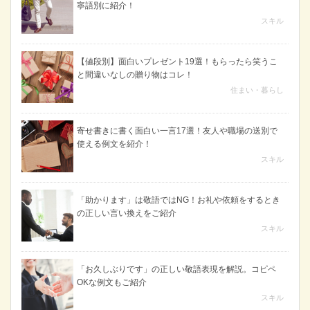
寧語別に紹介！
スキル
【値段別】面白いプレゼント19選！もらったら笑うこ
と間違いなしの贈り物はコレ！
住まい・暮らし
寄せ書きに書く面白い一言17選！友人や職場の送別で
使える例文を紹介！
スキル
「助かります」は敬語ではNG！お礼や依頼をするとき
の正しい言い換えをご紹介
スキル
「お久しぶりです」の正しい敬語表現を解説。コピペ
OKな例文もご紹介
スキル