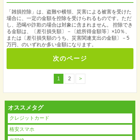
「雑損控除」は、盗難や横領、災害による被害を受けた
場合に、一定の金額を控除を受けられるものです。ただ
し、恐喝や詐欺の場合は対象に含まれません。 控除でき
る金額は、〔差引損失額〕－〔総所得金額等〕×10％、
または〔差引損失額のうち、災害関連支出の金額〕－5
万円、のいずれか多い金額になります。
次のページ
1
2
>
オススメタグ
クレジットカード
格安スマホ