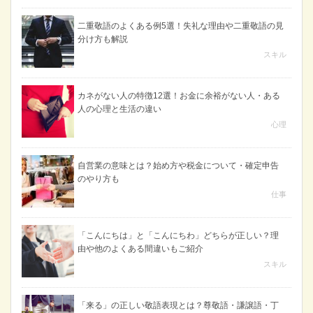
二重敬語のよくある例5選！失礼な理由や二重敬語の見
分け方も解説
スキル
カネがない人の特徴12選！お金に余裕がない人・ある
人の心理と生活の違い
心理
自営業の意味とは？始め方や税金について・確定申告
のやり方も
仕事
「こんにちは」と「こんにちわ」どちらが正しい？理
由や他のよくある間違いもご紹介
スキル
「来る」の正しい敬語表現とは？尊敬語・謙譲語・丁