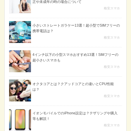
正や未成年の時の場合について
格安スマホ
小さいストレートガラケー13選！超小型でSIMフリーの
携帯電話は？
格安スマホ
4インチ以下の小型スマホおすすめ13選！SIMフリーの
超小さいスマホも
格安スマホ
オクタコアとは？クアッドコアとの違いとCPU性能
は？
格安スマホ
イオンモバイルでのiPhone設定は？テザリングや購入
等も解説！
格安スマホ