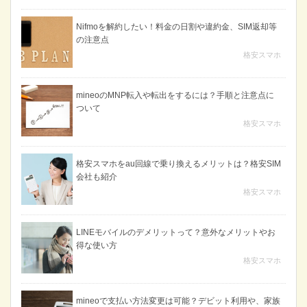
Nifmoを解約したい！料金の日割や違約金、SIM返却等
の注意点
格安スマホ
mineoのMNP転入や転出をするには？手順と注意点に
ついて
格安スマホ
格安スマホをau回線で乗り換えるメリットは？格安SIM
会社も紹介
格安スマホ
LINEモバイルのデメリットって？意外なメリットやお
得な使い方
格安スマホ
mineoで支払い方法変更は可能？デビット利用や、家族