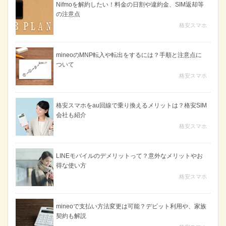
Nifmoを解約したい！料金の日割や違約金、SIM返却等
の注意点
格安スマホ
mineoのMNP転入や転出をするには？手順と注意点に
ついて
格安スマホ
格安スマホをau回線で乗り換えるメリットは？格安SIM
会社も紹介
格安スマホ
LINEモバイルのデメリットって？意外なメリットやお
得な使い方
格安スマホ
mineoで支払い方法変更は可能？デビット利用や、家族
契約も解説