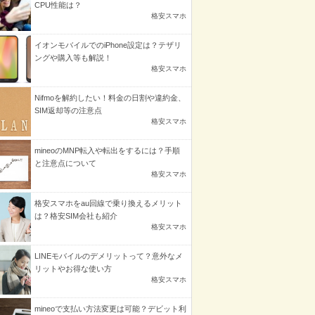
CPU性能は？
格安スマホ
イオンモバイルでのiPhone設定は？テザリ
ングや購入等も解説！
格安スマホ
Nifmoを解約したい！料金の日割や違約金、
SIM返却等の注意点
格安スマホ
mineoのMNP転入や転出をするには？手順
と注意点について
格安スマホ
格安スマホをau回線で乗り換えるメリット
は？格安SIM会社も紹介
格安スマホ
LINEモバイルのデメリットって？意外なメ
リットやお得な使い方
格安スマホ
mineoで支払い方法変更は可能？デビット利