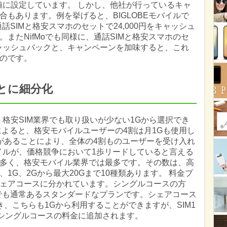
値に設定しています。 しかし、他社が行っているキャ
もあります。例を挙げると、BIGLOBEモバイルで
SIMと格安スマホのセットで24,000円をキャッシュ
またNifMoでも同様に、通話SIMと格安スマホのセ
のキャッシュバックと、キャンペーンを加味すると、これ
のです。
とに細分化
格安SIM業界でも取り扱いが少ない1Gから選択でき
によると、格安モバイルユーザーの4割は月1Gも使用し
ンがあることにより、全体の4割ものユーザーを受け入れ
イルが、価格競争において1歩リードしていると言える
多く、格安モバイル業界では最多です。その数は、高
1G、2Gから最大20Gまで10種類あります。 料金プ
ェアコースに分かれています。シングルコースの方
社でも通常あるスタンダードなプランです。シェアコース
でき、こちらも1Gから利用することができますが、SIM1
、シングルコースの料金に追加されます。