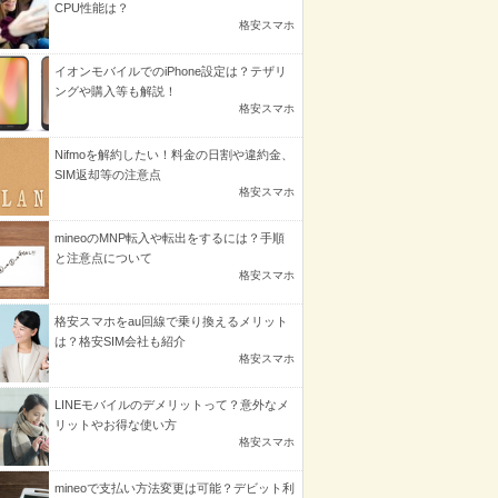
CPU性能は？
格安スマホ
イオンモバイルでのiPhone設定は？テザリ
ングや購入等も解説！
格安スマホ
Nifmoを解約したい！料金の日割や違約金、
SIM返却等の注意点
格安スマホ
mineoのMNP転入や転出をするには？手順
と注意点について
格安スマホ
格安スマホをau回線で乗り換えるメリット
は？格安SIM会社も紹介
格安スマホ
LINEモバイルのデメリットって？意外なメ
リットやお得な使い方
格安スマホ
mineoで支払い方法変更は可能？デビット利