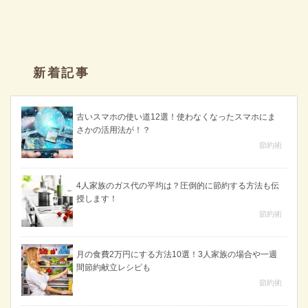
新着記事
古いスマホの使い道12選！使わなくなったスマホにま
さかの活用法が！？
節約術
4人家族のガス代の平均は？圧倒的に節約する方法も伝
授します！
節約術
月の食費2万円にする方法10選！3人家族の場合や一週
間節約献立レシピも
節約術