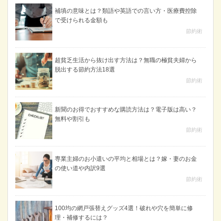
補填の意味とは？類語や英語での言い方・医療費控除
で受けられる金額も
節約術
超貧乏生活から抜け出す方法は？無職の極貧夫婦から
脱出する節約方法18選
節約術
新聞のお得でおすすめな購読方法は？電子版は高い？
無料や割引も
節約術
専業主婦のお小遣いの平均と相場とは？嫁・妻のお金
の使い道や内訳9選
節約術
100均の網戸張替えグッズ4選！破れや穴を簡単に修
理・補修するには？