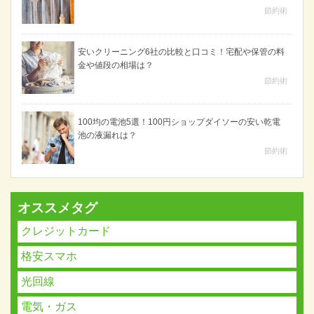
節約術
安いクリーニング6社の比較と口コミ！宅配や保管の料
金や値段の相場は？
節約術
100均の電池5選！100円ショップダイソーの安い乾電
池の液漏れは？
節約術
オススメタグ
クレジットカード
格安スマホ
光回線
電気・ガス