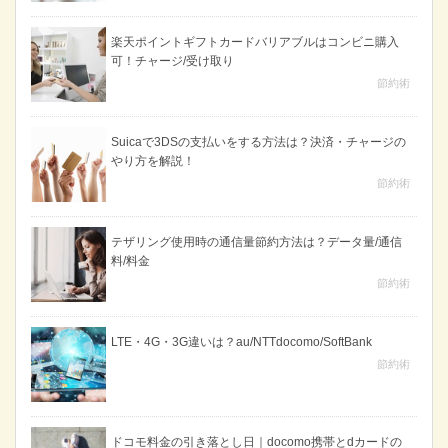
楽天ポイントギフトカードバリアブルはコンビニ購入
可！チャージ/受け取り
節約術
Suicaで3DSの支払いをする方法は？決済・チャージの
やり方を解説！
節約術
テザリング使用時の通信量節約方法は？データ量/通信
料/料金
節約術
LTE・4G・3G違いは？au/NTTdocomo/SoftBank
節約術
ドコモ料金の引き落とし日｜docomo携帯とdカードの