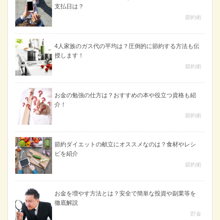
支払日は？
節約術
4人家族のガス代の平均は？圧倒的に節約する方法も伝
授します！
節約術
お金の勉強の仕方は？おすすめの本や役立つ資格も紹
介！
節約術
節約ダイエットの献立にオススメなのは？食材やレシ
ピを紹介
節約術
お金を増やす方法とは？安全で簡単な投資や副業等を
徹底解説
貯金