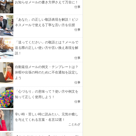
お知らせメールの書き方押さえて万全に！
仕事
「あなた」の正しい敬語表現を解説！ビジ
ネスメールで使える丁寧な言い方を伝授
仕事
「送ってください」の敬語とは？メールで
送る際の正しい使い方や言い換え表現を解
説！
仕事
自動返信メールの例文・テンプレートは？
休暇や出張の時のために不在通知を設定し
よう
仕事
「心づもり」の意味って？使い方や例文を
知って正しく使用しよう！
仕事
辛い時・苦しい時に読みたい。元気や癒し
を与えてくれる言葉・名言12選！
ことわざ