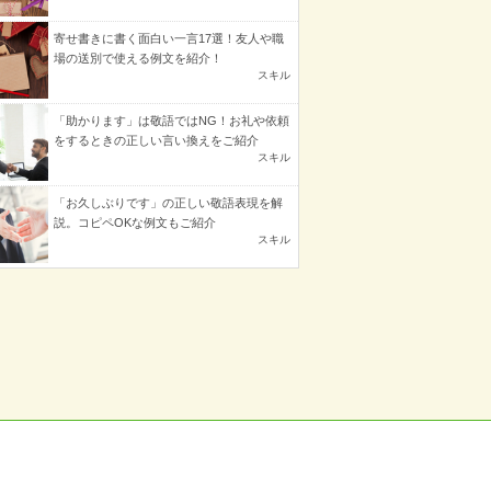
寄せ書きに書く面白い一言17選！友人や職
場の送別で使える例文を紹介！
スキル
「助かります」は敬語ではNG！お礼や依頼
をするときの正しい言い換えをご紹介
スキル
「お久しぶりです」の正しい敬語表現を解
説。コピペOKな例文もご紹介
スキル