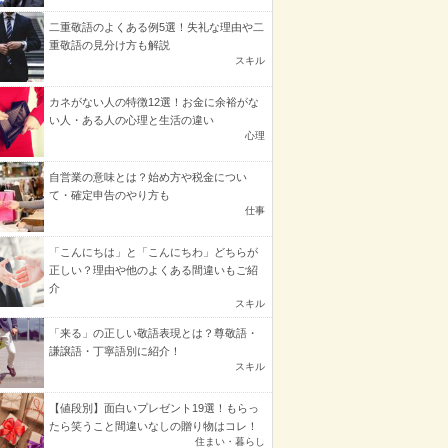
二重敬語のよくある例5選！失礼な理由や二
重敬語の見分け方も解説
スキル
カネがない人の特徴12選！お金に余裕がな
い人・ある人の心理と生活の違い
心理
自営業の意味とは？始め方や税金につい
て・確定申告のやり方も
仕事
「こんにちは」と「こんにちわ」どちらが
正しい？理由や他のよくある間違いもご紹
介
スキル
「来る」の正しい敬語表現とは？尊敬語・
謙譲語・丁寧語別に紹介！
スキル
【値段別】面白いプレゼント19選！もらっ
たら笑うこと間違いなしの贈り物はコレ！
住まい・暮らし