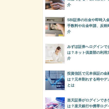
介
SBI証券の出金や即時入
手数料や出金申請、反映
介
みずほ証券へログインで
は？ネット倶楽部の利用
介
投資信託で元本保証の金
は？元本割れする時やデ
とは
楽天証券がログインでき
は？楽天銀行や携帯ログ