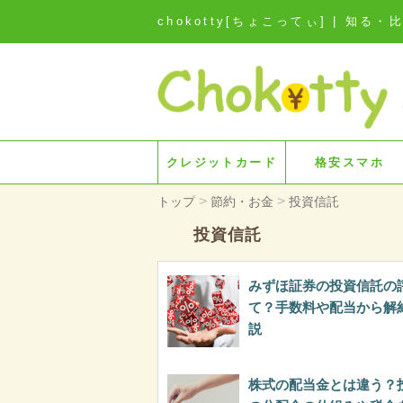
chokotty[ちょこってぃ] | 
クレジットカード
格安スマホ
>
>
トップ
節約・お金
投資信託
投資信託
みずほ証券の投資信託の
て？手数料や配当から解
説
株式の配当金とは違う？