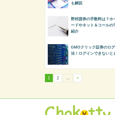
も解説
野村證券の手数料は？ホ
ードやネット＆コールの
紹介
GMOクリック証券のロ
法！ログインできないと
1
2
…
>