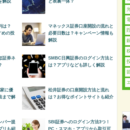
を解説
と表裏一体？
判は？
マネックス証券口座開設の流れと
すすめの投
必要日数は？キャンペーン情報も
解説
ほ証券ネ
SMBC日興証券のログイン方法と
？
は？アプリなども詳しく解説
資家に優
松井証券の口座開設方法と流れ
法まで解
は？お得なポイントサイトも紹介
ンバー提
SBI証券へのログイン方法3つ！
プリも紹
PC・スマホ・アプリから取引可