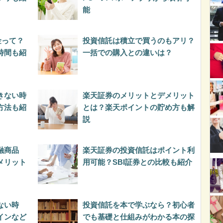
能
金って？
投資信託は積立で買うのもアリ？
時間も紹
一括での購入との違いは？
きない時
楽天証券のメリットとデメリット
方法も紹
とは？楽天ポイントの貯め方も解
説
融商品
楽天証券の投資信託はポイント利
メリット
用可能？SBI証券との比較も紹介
ない時
投資信託を本で学ぶなら？初心者
インなど
でも基礎と仕組みがわかる本の探