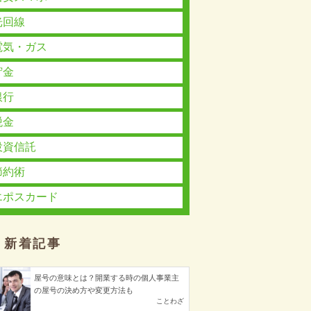
光回線
電気・ガス
貯金
銀行
税金
投資信託
節約術
エポスカード
新着記事
屋号の意味とは？開業する時の個人事業主
の屋号の決め方や変更方法も
ことわざ