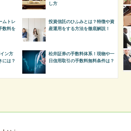
し方
ームトレ
投資信託のひふみとは？特徴や資
手数料を
産運用をする方法を徹底解説！
グイン方
松井証券の手数料体系！現物や一
きには？
日信用取引の手数料無料条件は？