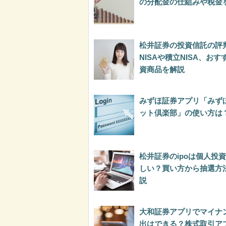
の分配金の仕組みや税金
松井証券の投資信託の評
NISAや積立NISA、お
資商品を解説
みずほ証券アプリ「みず
ット倶楽部」の使い方は
松井証券のipoは個人投
しい？買い方から抽選方
説
大和証券アプリでマイナ
出はできる？株式取引ア