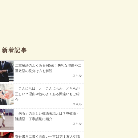
新着記事
二重敬語のよくある例5選！失礼な理由や二
重敬語の見分け方も解説
スキル
「こんにちは」と「こんにちわ」どちらが
正しい？理由や他のよくある間違いもご紹
介
スキル
「来る」の正しい敬語表現とは？尊敬語・
謙譲語・丁寧語別に紹介！
スキル
寄せ書きに書く面白い一言17選！友人や職