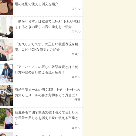
場の送別で使える例文を紹介！
スキル
「助かります」は敬語ではNG！お礼や依頼
をするときの正しい言い換えをご紹介
スキル
「お久しぶりです」の正しい敬語表現を解
説。コピペOKな例文もご紹介
スキル
「アドバイス」の正しい敬語表現とは？使
い方や他の言い換え表現も紹介！
スキル
有給申請メールの例文3選！社内・社外への
お知らせメールの書き方押さえて万全に！
仕事
綺麗を表す四字熟語30選！強くて美しい人
や風景の美しさを讃える時に使える言葉と
は
スキル