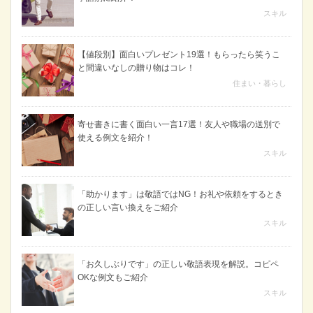
スキル
【値段別】面白いプレゼント19選！もらったら笑うこ
と間違いなしの贈り物はコレ！
住まい・暮らし
寄せ書きに書く面白い一言17選！友人や職場の送別で
使える例文を紹介！
スキル
「助かります」は敬語ではNG！お礼や依頼をするとき
の正しい言い換えをご紹介
スキル
「お久しぶりです」の正しい敬語表現を解説。コピペ
OKな例文もご紹介
スキル