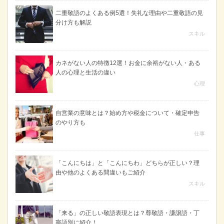
二重敬語のよくある例5選！失礼な理由や二重敬語の見
分け方も解説
スキル
カネがない人の特徴12選！お金に余裕がない人・ある
人の心理と生活の違い
心理
自営業の意味とは？始め方や税金について・確定申告
のやり方も
仕事
「こんにちは」と「こんにちわ」どちらが正しい？理
由や他のよくある間違いもご紹介
スキル
「来る」の正しい敬語表現とは？尊敬語・謙譲語・丁
寧語別に紹介！