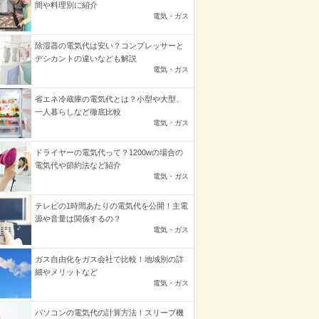
間や料理別に紹介
電気・ガス
除湿器の電気代は安い？コンプレッサーと
デシカントの違いなども解説
電気・ガス
省エネ冷蔵庫の電気代とは？小型や大型、
一人暮らしなど徹底比較
電気・ガス
ドライヤーの電気代って？1200wの場合の
電気代や節約法など紹介
電気・ガス
テレビの1時間あたりの電気代を公開！主電
源や音量は関係するの？
電気・ガス
ガス自由化をガス会社で比較！地域別の詳
細やメリットなど
電気・ガス
パソコンの電気代の計算方法！スリープ機