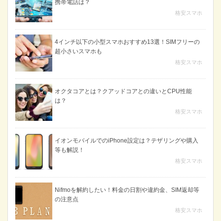
携帯電話は？
格安スマホ
4インチ以下の小型スマホおすすめ13選！SIMフリーの
超小さいスマホも
格安スマホ
オクタコアとは？クアッドコアとの違いとCPU性能
は？
格安スマホ
イオンモバイルでのiPhone設定は？テザリングや購入
等も解説！
格安スマホ
Nifmoを解約したい！料金の日割や違約金、SIM返却等
の注意点
格安スマホ