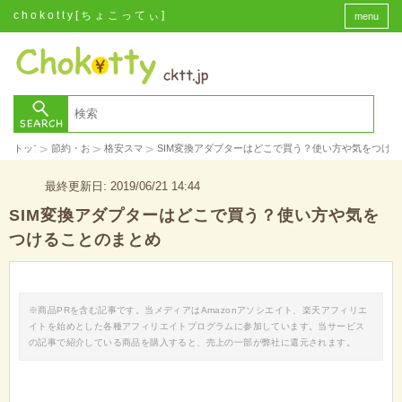
chokotty[ちょこってぃ]
menu
>
>
>
トップ
節約・お金
格安スマホ
SIM変換アダプターはどこで買う？使い方や気をつけ
最終更新日: 2019/06/21 14:44
SIM変換アダプターはどこで買う？使い方や気を
つけることのまとめ
※商品PRを含む記事です。当メディアはAmazonアソシエイト、楽天アフィリエ
イトを始めとした各種アフィリエイトプログラムに参加しています。当サービス
の記事で紹介している商品を購入すると、売上の一部が弊社に還元されます。