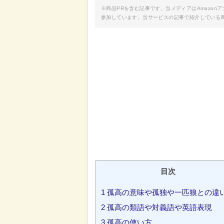
※商品PRを含む記事です。当メディアはAmazo
参加しています。当サービスの記事で紹介している
目次
1
孤高の意味や孤独や一匹狼との違
2
孤高の類語や対義語や英語表現
3
孤高の使い方