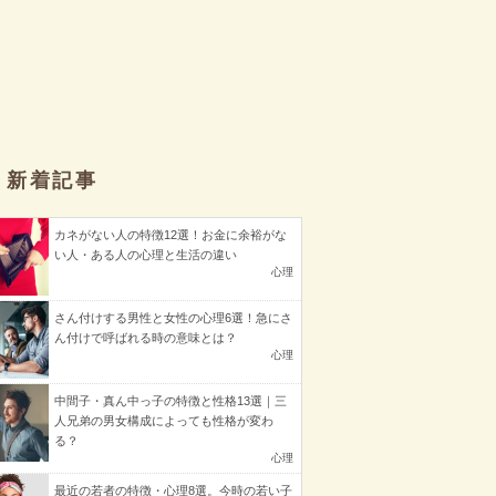
新着記事
カネがない人の特徴12選！お金に余裕がな
い人・ある人の心理と生活の違い
心理
さん付けする男性と女性の心理6選！急にさ
ん付けで呼ばれる時の意味とは？
心理
中間子・真ん中っ子の特徴と性格13選｜三
人兄弟の男女構成によっても性格が変わ
る？
心理
最近の若者の特徴・心理8選。今時の若い子