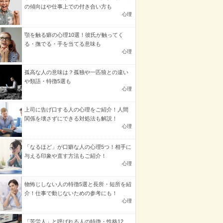
の傾向はや仕事上での付き合い方も
心理
顎を触る癖の心理10選！彼氏が触ってく
る・撫でる・手を当てる意味も
心理
孤高な人の意味は？孤独や一匹狼との違い
や類語・特徴5選も
心理
上司に告げ口する人の心理をご紹介！人間
関係を壊さずにできる対処法も解説！
心理
「なるほど」が口癖な人の心理5つ！相手に
与える印象や直す方法もご紹介！
心理
物怖じしない人の特徴5選と長所・短所を紹
介！仕事で動じないための参考にも！
心理
「苦労人」と呼ばれる人の特徴・性格12