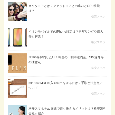
オクタコアとは？クアッドコアとの違いとCPU性能
は？
格安スマホ
イオンモバイルでのiPhone設定は？テザリングや購入
等も解説！
格安スマホ
Nifmoを解約したい！料金の日割や違約金、SIM返却等
の注意点
格安スマホ
mineoのMNP転入や転出をするには？手順と注意点に
ついて
格安スマホ
格安スマホをau回線で乗り換えるメリットは？格安SIM
会社も紹介