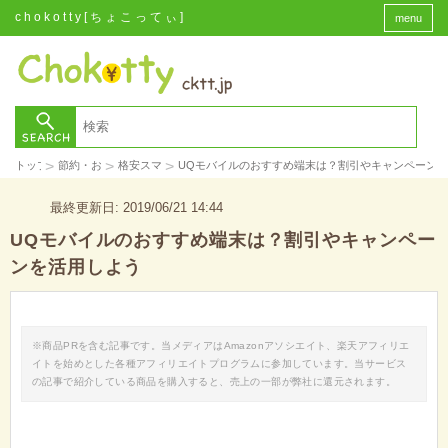
chokotty[ちょこってぃ]
menu
>
>
>
トップ
節約・お金
格安スマホ
UQモバイルのおすすめ端末は？割引やキャンペーン
最終更新日: 2019/06/21 14:44
UQモバイルのおすすめ端末は？割引やキャンペー
ンを活用しよう
※商品PRを含む記事です。当メディアはAmazonアソシエイト、楽天アフィリエ
イトを始めとした各種アフィリエイトプログラムに参加しています。当サービス
の記事で紹介している商品を購入すると、売上の一部が弊社に還元されます。