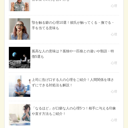
心理
顎を触る癖の心理10選！彼氏が触ってくる・撫でる・
手を当てる意味も
心理
孤高な人の意味は？孤独や一匹狼との違いや類語・特
徴5選も
心理
上司に告げ口する人の心理をご紹介！人間関係を壊さ
ずにできる対処法も解説！
心理
「なるほど」が口癖な人の心理5つ！相手に与える印象
や直す方法もご紹介！
心理