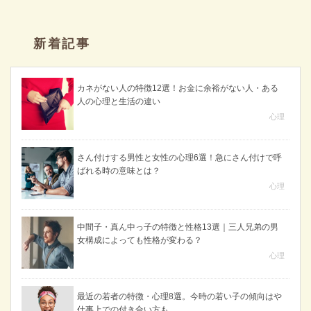
新着記事
カネがない人の特徴12選！お金に余裕がない人・ある
人の心理と生活の違い
心理
さん付けする男性と女性の心理6選！急にさん付けで呼
ばれる時の意味とは？
心理
中間子・真ん中っ子の特徴と性格13選｜三人兄弟の男
女構成によっても性格が変わる？
心理
最近の若者の特徴・心理8選。今時の若い子の傾向はや
仕事上での付き合い方も