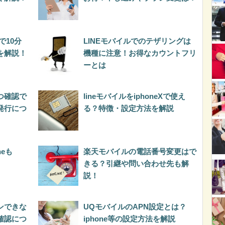
で10分
LINEモバイルでのテザリングは
を解説！
機種に注意！お得なカウントフリ
ーとは
つ確認で
lineモバイルをiphoneXで使え
発行につ
る？特徴・設定方法を解説
neも
楽天モバイルの電話番号変更はで
きる？引継や問い合わせ先も解
説！
ンできな
UQモバイルのAPN設定とは？
確認につ
iphone等の設定方法を解説