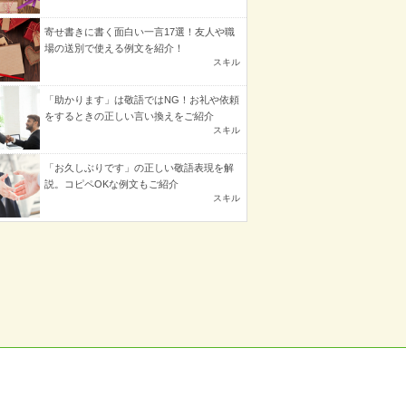
寄せ書きに書く面白い一言17選！友人や職
場の送別で使える例文を紹介！
スキル
「助かります」は敬語ではNG！お礼や依頼
をするときの正しい言い換えをご紹介
スキル
「お久しぶりです」の正しい敬語表現を解
説。コピペOKな例文もご紹介
スキル