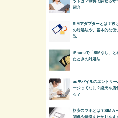
ットは？無料で試せるサ
紹介
SIMアダプターとは？抜
の対処法や、基本的な使
説
iPhoneで「SIMなし」
たときの対処法
uqモバイルのエントリー
ージってなに？楽天や店
る？
格安スマホとは？SIMカ
関係や特徴をわかりやす