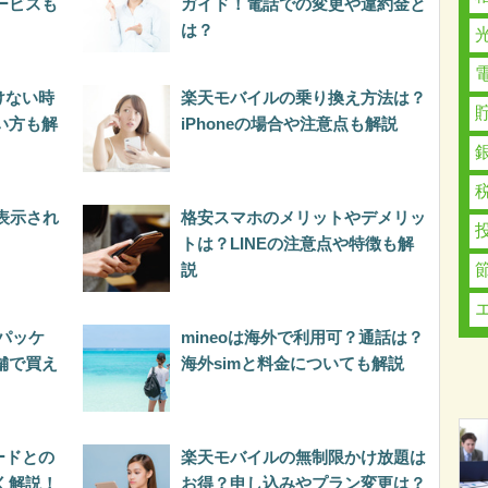
ービスも
ガイド！電話での変更や違約金と
は？
けない時
楽天モバイルの乗り換え方法は？
い方も解
iPhoneの場合や注意点も解説
と表示され
格安スマホのメリットやデメリッ
トは？LINEの注意点や特徴も解
説
パッケ
mineoは海外で利用可？通話は？
舗で買え
海外simと料金についても解説
ードとの
楽天モバイルの無制限かけ放題は
く解説！
お得？申し込みやプラン変更は？