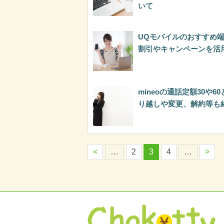
いて
UQモバイルのおすすめ
割引やキャンペーンを活
mineoの通話定額30や6
り越しや変更、解約等も
<
…
2
3
4
…
>