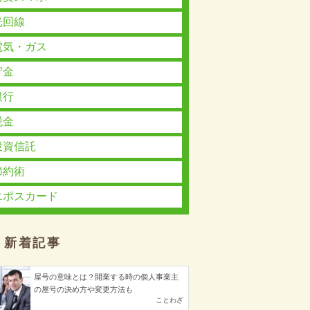
光回線
電気・ガス
貯金
銀行
税金
投資信託
節約術
エポスカード
新着記事
屋号の意味とは？開業する時の個人事業主
の屋号の決め方や変更方法も
ことわざ