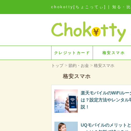
chokotty[ちょこってぃ] | 
クレジットカード
格安スマホ
>
>
トップ
節約・お金
格安スマホ
格安スマホ
楽天モバイルのWiFiルー
は？設定方法やレンタル
説！
UQモバイルのメリット