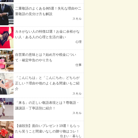
二重敬語のよくある例5選！失礼な理由や二
重敬語の見分け方も解説
スキル
カネがない人の特徴12選！お金に余裕がな
い人・ある人の心理と生活の違い
心理
自営業の意味とは？始め方や税金につい
て・確定申告のやり方も
仕事
「こんにちは」と「こんにちわ」どちらが
正しい？理由や他のよくある間違いもご紹
介
スキル
「来る」の正しい敬語表現とは？尊敬語・
謙譲語・丁寧語別に紹介！
スキル
【値段別】面白いプレゼント19選！もらっ
たら笑うこと間違いなしの贈り物はコレ！
住まい・暮らし