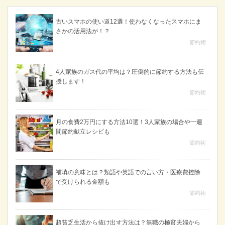
古いスマホの使い道12選！使わなくなったスマホにま
さかの活用法が！？
節約術
4人家族のガス代の平均は？圧倒的に節約する方法も伝
授します！
節約術
月の食費2万円にする方法10選！3人家族の場合や一週
間節約献立レシピも
節約術
補填の意味とは？類語や英語での言い方・医療費控除
で受けられる金額も
節約術
超貧乏生活から抜け出す方法は？無職の極貧夫婦から