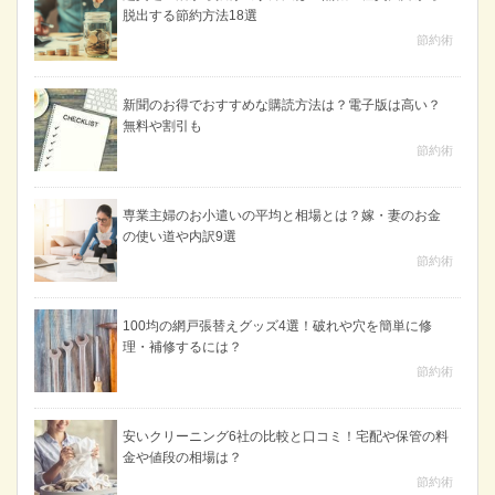
脱出する節約方法18選
節約術
新聞のお得でおすすめな購読方法は？電子版は高い？
無料や割引も
節約術
専業主婦のお小遣いの平均と相場とは？嫁・妻のお金
の使い道や内訳9選
節約術
100均の網戸張替えグッズ4選！破れや穴を簡単に修
理・補修するには？
節約術
安いクリーニング6社の比較と口コミ！宅配や保管の料
金や値段の相場は？
節約術