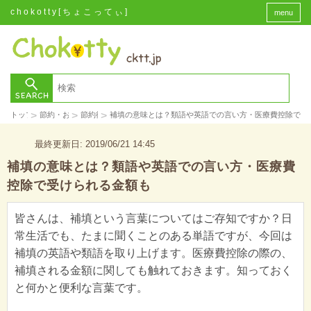
chokotty[ちょこってぃ]
menu
>
>
>
トップ
節約・お金
節約術
補填の意味とは？類語や英語での言い方・医療費控除で受
最終更新日: 2019/06/21 14:45
補填の意味とは？類語や英語での言い方・医療費
控除で受けられる金額も
皆さんは、補填という言葉についてはご存知ですか？日
常生活でも、たまに聞くことのある単語ですが、今回は
補填の英語や類語を取り上げます。医療費控除の際の、
補填される金額に関しても触れておきます。知っておく
と何かと便利な言葉です。